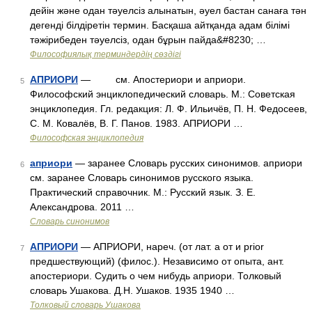
дейін және одан тәуелсіз алынатын, әуел бастан санаға тән
дегенді білдіретін термин. Басқаша айтқанда адам білімі
тәжірибеден тәуелсіз, одан бұрын пайда&#8230; …
Философиялық терминдердің сөздігі
АПРИОРИ
— см. Апостериори и априори.
5
Философский энциклопедический словарь. М.: Советская
энциклопедия. Гл. редакция: Л. Ф. Ильичёв, П. Н. Федосеев,
С. М. Ковалёв, В. Г. Панов. 1983. АПРИОРИ …
Философская энциклопедия
априори
— заранее Словарь русских синонимов. априори
6
см. заранее Словарь синонимов русского языка.
Практический справочник. М.: Русский язык. З. Е.
Александрова. 2011 …
Словарь синонимов
АПРИОРИ
— АПРИОРИ, нареч. (от лат. a от и prior
7
предшествующий) (филос.). Независимо от опыта, ант.
апостериори. Судить о чем нибудь априори. Толковый
словарь Ушакова. Д.Н. Ушаков. 1935 1940 …
Толковый словарь Ушакова