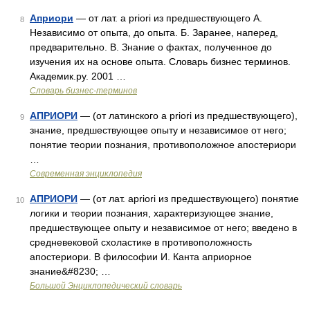
Априори
— от лат. a priori из предшествующего А.
8
Независимо от опыта, до опыта. Б. Заранее, наперед,
предварительно. В. Знание о фактах, полученное до
изучения их на основе опыта. Словарь бизнес терминов.
Академик.ру. 2001 …
Словарь бизнес-терминов
АПРИОРИ
— (от латинского a priori из предшествующего),
9
знание, предшествующее опыту и независимое от него;
понятие теории познания, противоположное апостериори
…
Современная энциклопедия
АПРИОРИ
— (от лат. apriori из предшествующего) понятие
10
логики и теории познания, характеризующее знание,
предшествующее опыту и независимое от него; введено в
средневековой схоластике в противоположность
апостериори. В философии И. Канта априорное
знание&#8230; …
Большой Энциклопедический словарь