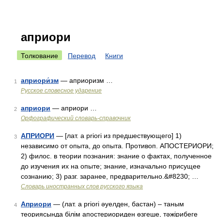
априори
Толкование
Перевод
Книги
априори́зм
— априоризм …
1
Русское словесное ударение
априори
— априори …
2
Орфографический словарь-справочник
АПРИОРИ
— [лат. a priori из предшествующего] 1)
3
независимо от опыта, до опыта. Противоп. АПОСТЕРИОРИ;
2) филос. в теории познания: знание о фактах, полученное
до изучения их на опыте; знание, изначально присущее
сознанию; 3) разг. заранее, предварительно.&#8230; …
Словарь иностранных слов русского языка
Априори
— (лат. а priori әуелден, бастан) – таным
4
теориясында білім апостериориден өзгеше, тәжірибеге